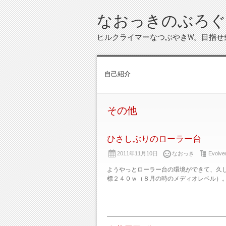
なおっきのぶろぐ
ヒルクライマーなつぶやきW。目指せ
自己紹介
その他
ひさしぶりのローラー台
2011年11月10日
なおっき
Evolve
ようやっとローラー台の環境ができて、久し
標２４０ｗ（８月の時のメディオレベル）。 結果 4’1