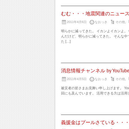
むむ・・・地震関連のニュー
2011年4月6日
なおっき
その他
,
明らかに減ってきた。 イカンよイカンよ。
んだけど、明らかに減ってきた。 そんな中
た […]
消息情報チャンネル by YouTub
2011年4月5日
なおっき
その他
,
被災者の皆さまお見舞い申し上げます。 You
回にも及んでいます。 活用できる方は活用して
義援金はプールさている・・