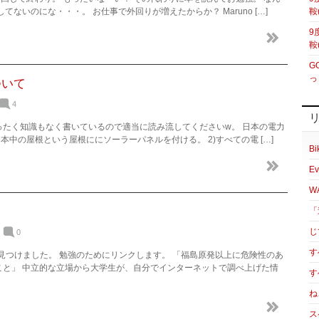
ないのにな・・・。 お仕事で外回りが増えたからか？ Maruno […]
鞍
9
鞍
G
っ
ついて
4
たく知識もなく書いているので適当に読み流してくださいw。 日本の電力
)日本中の屋根という屋根ににソーラーパネルを付ける。 2)すべての電 […]
Bi
Ev
W
「
じ
0
す
を見つけました。 勉強のためにリンクします。 「福島原発以上に危険性のあ
こと」 中立的な立場から大学生が、自分でインターネットで調べ上げた情
す
ね
ス