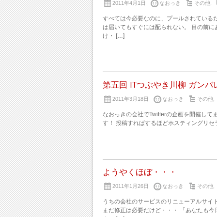
2011年4月1日
なおっき
その他
,
すべては今必要なのに、プールされているだ
は届いてもすぐには配られない。 目の前に
け・ […]
第五回 ITつぶやき川柳 ガンバレ東
2011年3月18日
なおっき
その他
,
なおっきの会社でTwitterの企画を開催
す！ 投稿すればするほどホスティングリセラ
ようやくほぼ・・・
2011年1月26日
なおっき
その他
,
うちの会社のサービスのリニューアルサイト
まだ修正は必要だけど・・・ 「あなたも今