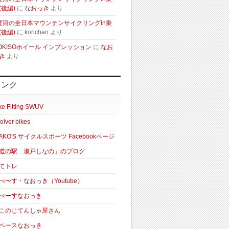
(後編)
に
なおっき
より
度目の全日本マウンテンサイクリングin乗
(後編)
に
konchan
より
OKISOホイール インプレッション
に
なお
き
より
リンク
ke Fitting SWUV
olver bikes
AKO'S サイクルスポーツ Facebookページ
道の駅 瀬戸しなの」のブログ
てトレ
ぺ〜す・なおっき（Youtube）
ぺーすなおっき
このじてんしゃ屋さん
ペースなおっき