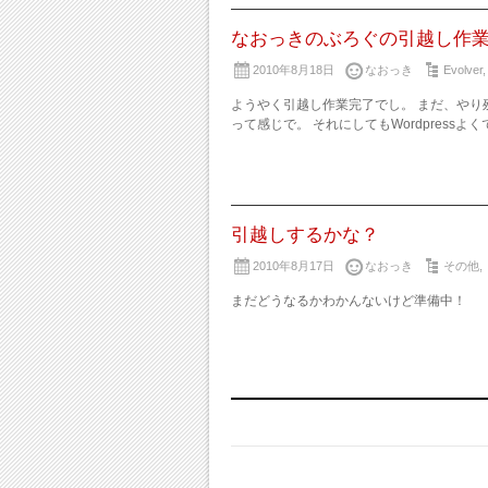
なおっきのぶろぐの引越し作
2010年8月18日
なおっき
Evolver
ようやく引越し作業完了でし。 まだ、やり
って感じで。 それにしてもWordpressよく
引越しするかな？
2010年8月17日
なおっき
その他
,
まだどうなるかわかんないけど準備中！