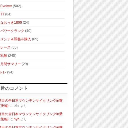
Evolver
(502)
TT
(84)
なおっき1800
(24)
パワークランク
(40)
メンテ＆調整＆購入
(65)
レース
(65)
乳酸
(245)
月間サマリー
(29)
トレ
(94)
最近のコメント
度目の全日本マウンテンサイクリングin乗
(後編)
に
tkhr
より
度目の全日本マウンテンサイクリングin乗
(後編)
に
hyh
より
度目の全日本マウンテンサイクリングin乗