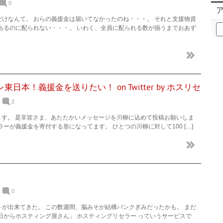
0
けなんて。 おらの義援金は届いてなかったのね・・・。 それと支援物資
ア
あるのに配られない・・・。 いわく、全員に配られる数が揃うまでおあず
ー
カ
イ
ブ
日本！義援金を送りたい！ on Twitter by ホスリセ
2
してます。 是非皆さま、あたたかいメッセージを川柳に込めて投稿お願いしま
ーが義援金を寄付する形になってます。 ひとつの川柳に対して100 […]
0
が出来てきた。 この数週間、脳みそが結構パンクぎみだったかも。 まだ
日からホスティング屋さん」 ホスティングリセラー っていうサービスで