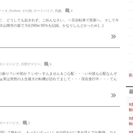
ディオ
,
Evolver
,
その他
,
ロードバイク
,
乳酸
,
4
ど、 どうしても起きれず。ごめんなさい。 一旦自転車で実家へ。 そして今
廃寺の坂で 5分290w 95%を記録。かなりしんどかったw […]
ロードバイク
,
月間サマリー
,
6
つ振り？いや初か？ いや～すんません＆ご心配・・・いや誰も心配なんぞ
筋
ぁ実は突然の人生最大の転機が訪れてまして・・・現在進行中・・・てん
9
鞍
9
ロードバイク
,
2
鞍
分回して終わり。 もったいな～い！ その代わりに本を読んでお勉強。 なん
9