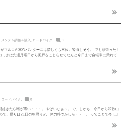
,
メンテ＆調整＆購入
,
ロードバイク
,
3
らがマルコADONパンターニは惜しくも三位。皆悔しそう。 でも頑張った！
なおっきは先週月曜日から風邪をこじらせてなんと今日まで自転車に乗れて
,
ロードバイク
,
0
朝起きたら喉が痛い・・・。 やばいなぁ～。 で、しかも、今日から和歌山
で、帰りは21日の朝帰りw。 体力持つかしら・・・。 ってことで今 […]