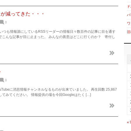
ド
スが減ってきた・・・
パ
0
ワ
 いつも情報源にしているRSSリーダーの情報日々数百件の記事に目を通す
旧
でこんな記事が目に止まった。 みんなの善意はどこに行くのか？ 寄付し
e
0
Tubeに消息情報チャンネルなるものが出来ていました。 再生回数 25,867
みてください。 情報提供の場を今回Googleはたく […]
«
・