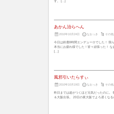
す。 […]
あかん治らへん
2010年10月24日
なおっき
その他
今日は鈴鹿8時間エンデューロでした！ 我
本当にお疲れ様でした！皆々頑張った！ 
[…]
風邪引いたらすぃ
2010年10月19日
なおっき
その他
昨日までは超がつくほど元気だったのに。 
＆大阪出張。 20日の夜大阪でよろ遅くなるの