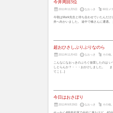
今井周回3位
2011年11月5日
なおっき
60分メ
今朝はMark先生と待ち合わせていたんだけ
井へ向かいました。 途中で橋さんに遭遇。 大山
超おひさしぶりぶりなのら
2011年11月4日
なおっき
その他
,
こんなになおっきのぶろぐ放置したのは い
しとらんか？・・・おかけしました。 ま
てこ […]
今日はおさぼり
2011年9月29日
なおっき
その他
,
せっかく4時半起床で会社に来たけど、40