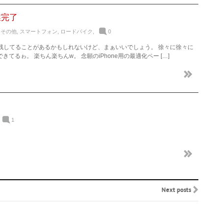
業完了
,
その他
,
スマートフォン
,
ロードバイク
,
0
残してることがあるかもしれないけど、まぁいいでしょう。 徐々に徐々に
できてるゎ。 楽ちん楽ちんw。 念願のiPhone用の最適化ペー […]
1
Next posts