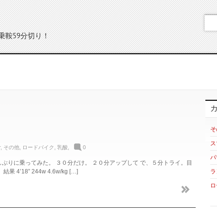
乗鞍59分切り！
そ
ス
r
,
その他
,
ロードバイク
,
乳酸
,
0
パ
ぶりに乗ってみた。 ３０分だけ。 ２０分アップして で、５分トライ。目
8” 244w 4.6w/kg […]
ラ
ロ