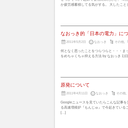
か疲労感蓄積してる気がする。 大したことして
なおっき的「日本の電力」に
2011年5月2日
なおっき
その他
,
何となく思ったことをつらつらと・・・まっ
をめちゃくちゃ抑える方法 by なおっき 1
原発について
2011年4月11日
なおっき
その他
,
Googleニュースを見ていたらこんな記事
る高速増殖炉『もんじゅ』で今起きている
[…]