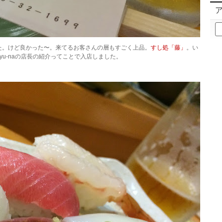
ア
ー
カ
た。けど良かった〜。来てるお客さんの層もすごく上品。
すし処「藤」
。い
イ
yu-naの店長の紹介ってことで入店しました。
ブ