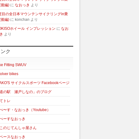
(後編)
に
なおっき
より
度目の全日本マウンテンサイクリングin乗
(後編)
に
konchan
より
OKISOホイール インプレッション
に
なお
き
より
リンク
ke Fitting SWUV
olver bikes
AKO'S サイクルスポーツ Facebookページ
道の駅 瀬戸しなの」のブログ
てトレ
ぺ〜す・なおっき（Youtube）
ぺーすなおっき
このじてんしゃ屋さん
ペースなおっき