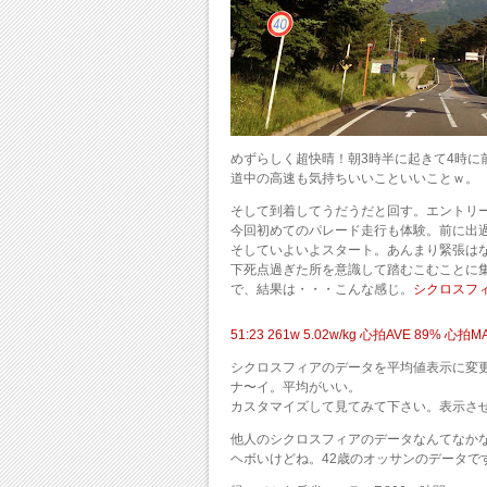
めずらしく超快晴！朝3時半に起きて4時に
道中の高速も気持ちいいこといいことｗ。
そして到着してうだうだと回す。エントリ
今回初めてのパレード走行も体験。前に出
そしていよいよスタート。あんまり緊張は
下死点過ぎた所を意識して踏むこむことに
で、結果は・・・こんな感じ。
シクロスフ
51:23 261w 5.02w/kg 心拍AVE 89% 心拍MA
シクロスフィアのデータを平均値表示に変
ナ〜イ。平均がいい。
カスタマイズして見てみて下さい。表示さ
他人のシクロスフィアのデータなんてなか
ヘボいけどね。42歳のオッサンのデータで