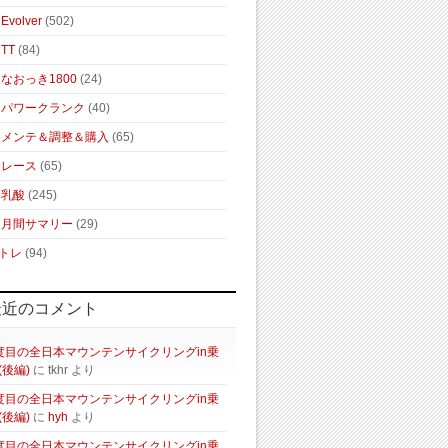
Evolver
(502)
TT
(84)
なおっき1800
(24)
パワークランク
(40)
メンテ＆調整＆購入
(65)
レース
(65)
乳酸
(245)
月間サマリー
(29)
トレ
(94)
最近のコメント
度目の全日本マウンテンサイクリングin乗
(後編)
に
tkhr
より
度目の全日本マウンテンサイクリングin乗
(後編)
に
hyh
より
度目の全日本マウンテンサイクリングin乗