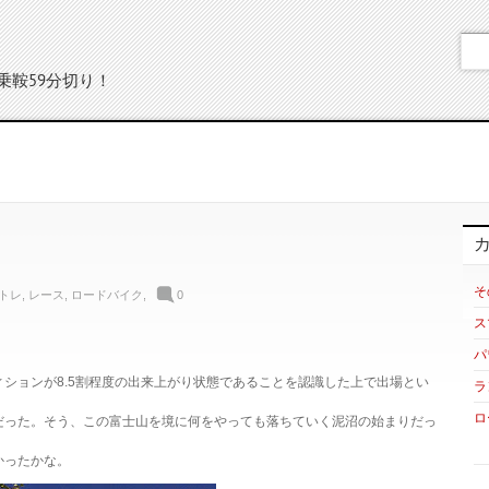
乗鞍59分切り！
そ
トレ
,
レース
,
ロードバイク
,
0
ス
パ
ションが8.5割程度の出来上がり状態であることを認識した上で出場とい
ラ
ロ
だった。そう、この富士山を境に何をやっても落ちていく泥沼の始まりだっ
かったかな。