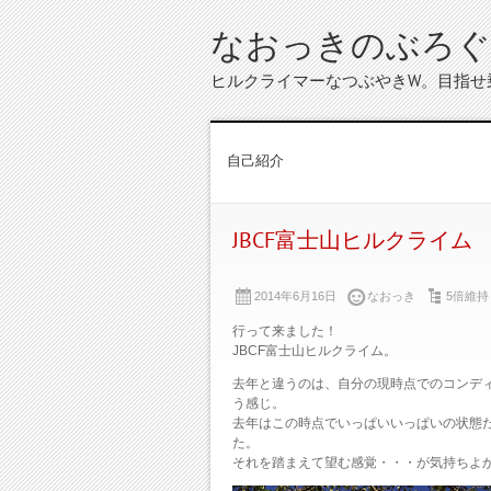
なおっきのぶろぐ
ヒルクライマーなつぶやきW。目指せ
自己紹介
JBCF富士山ヒルクライム
2014年6月16日
なおっき
5倍維持
行って来ました！
JBCF富士山ヒルクライム。
去年と違うのは、自分の現時点でのコンディ
う感じ。
去年はこの時点でいっぱいいっぱいの状態
た。
それを踏まえて望む感覚・・・が気持ちよ