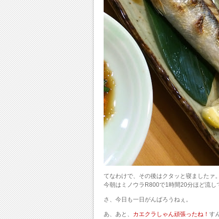
てなわけで、その後はクタッと寝ましたァ
今朝はミノウラR800で1時間20分ほど流
さ、今日も一日がんばろうねぇ。
あ、あと、
カエクラしゃん頑張ったね！
す