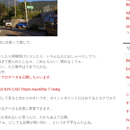
鞍
9
鞍
G
っ
前に出発ッて感じで。
ーしたり荷物預けたりしたり。いろんな人とおしゃべりしつつ。
Bi
過ぎて怒られたしなｗ。ごめんちゃい。慣れなくてｗ。
ない。ただ集中はできてたかな。
Ev
集中。
ィアのデータを公開しちゃいます。
W
「
X 92% CAD 70rpm max400w 7.7w/kg
じ
更して見ると分かりやすいです。ポイントポイントだけみてるとヨクワカラ
す
せるデータも任意に変更できます。
す
なか見れないと思うんだ。だからあえて公開。
ね
すｗ。にしても左脚が弱いOrz…。というか下手なんだよね。
ス