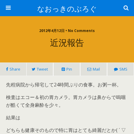
なおっきのぶろぐ
2012年4月12日 • No Comments
近況報告
Share
Tweet
Pin
Mail
SMS
先程病院から帰宅して24時間ぶりの食事。お粥一杯。
検査はエコー＆初の胃カメラ。胃カメラは鼻からで嗚咽
が酷くて全身麻酔を少々。
結果は
どちらも健康そのもので特に胃はとても綺麗だとか( ´ ▽