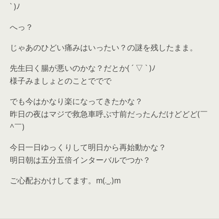
` )ﾉ
へっ？
じゃあのひどい痛みはいったい？の謎を残したまま。
先生曰く腸が悪いのかな？だとか( ´ ▽ ` )ﾉ
様子みましょとのことででで
でも今はかなり楽になってきたかな？
昨日の夜はマジで救急車呼ぶ寸前だったんだけどどど(￣
^￣)ゞ
今日一日ゆっくりして明日から再始動かな？
明日朝は五分五倍インターバルでつか？
ご心配おかけしてます。m(._.)m