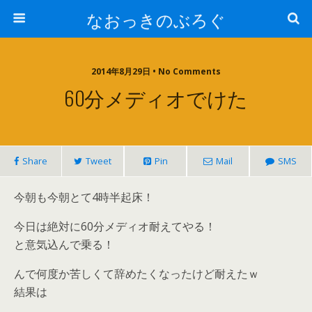
なおっきのぶろぐ
2014年8月29日 • No Comments
60分メディオでけた
Share
Tweet
Pin
Mail
SMS
今朝も今朝とて4時半起床！
今日は絶対に60分メディオ耐えてやる！
と意気込んで乗る！
んで何度か苦しくて辞めたくなったけど耐えたｗ
結果は