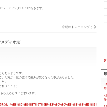
ピューティングEXPOに行きます。
今朝のトレーニングぅ
ンクでメディオ走”
筋
ともあるようです。
ていた方が一度の施術で痛みが無くなった事がありました。
した。
9
どね（＾＾；）
鞍
てもらえると良いと思います。
9
鞍
g=PA357&dq=%E8%85%B9%E7%97%9B%E3%80%80%E3%83%88%E3%83%AA%
9