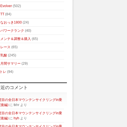
Evolver
(502)
TT
(84)
なおっき1800
(24)
パワークランク
(40)
メンテ＆調整＆購入
(65)
レース
(65)
乳酸
(245)
月間サマリー
(29)
トレ
(94)
最近のコメント
度目の全日本マウンテンサイクリングin乗
(後編)
に
tkhr
より
度目の全日本マウンテンサイクリングin乗
(後編)
に
hyh
より
E3%82%AC%E3%83%BC%E3%83%9D%E3%82%A4%E3%83%B3%E3%83%88%E3
度目の全日本マウンテンサイクリングin乗