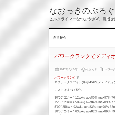
なおっきのぶろぐ
ヒルクライマーなつぶやきW。目指せ
自己紹介
パワークランクでメディ
2012年5月10日
なおっき
パワー
パワークランク
で
マグテックスツイン負荷MAXでメディオ走
レストはすべて5分。
30’00” 214w 4.12w/kg ave80% max8
15’00” 234w 4.50w/kg ave84% max89% 7
5’00” 256w 4.92w/kg ave83% max90% 82
10’00” 241w 4.63w/kg ave82% max89% 7