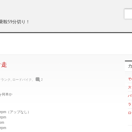
乗鞍59分切り！
オ走
そ
クランク
,
ロードバイク
,
2
ス
を何本か
パ
ラ
7% 76rpm（アップなし）
ロ
7rpm
rpm
9rpm