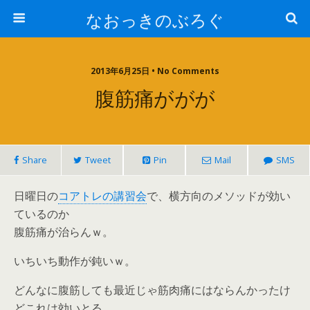
なおっきのぶろぐ
2013年6月25日 • No Comments
腹筋痛ががが
Share
Tweet
Pin
Mail
SMS
日曜日の
コアトレの講習会
で、横方向のメソッドが効い
ているのか
腹筋痛が治らんｗ。
いちいち動作が鈍いｗ。
どんなに腹筋しても最近じゃ筋肉痛にはならんかったけ
どこれは効いとる。