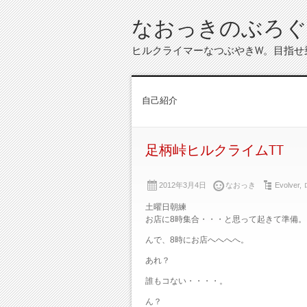
なおっきのぶろぐ
ヒルクライマーなつぶやきW。目指せ
自己紹介
足柄峠ヒルクライムTT
2012年3月4日
なおっき
Evolver
,
土曜日朝練
お店に8時集合・・・と思って起きて準備。
んで、8時にお店へへへへ。
あれ？
誰もコない・・・・。
ん？