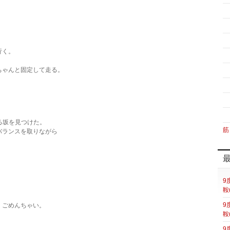
行く。
ちゃんと固定して走る。
る坂を見つけた。
筋
バランスを取りながら
。
9
鞍
9
・ごめんちゃい。
鞍
9