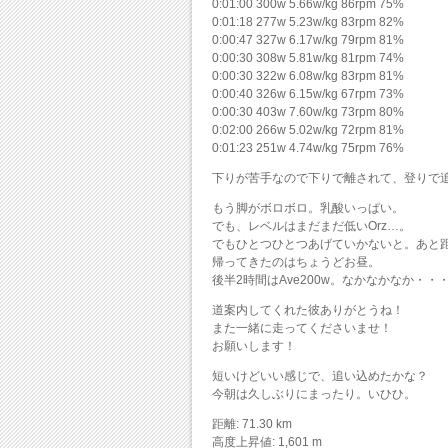
0:01:00 300w 5.66w/kg 86rpm 75%
0:01:18 277w 5.23w/kg 83rpm 82%
0:00:47 327w 6.17w/kg 79rpm 81%
0:00:30 308w 5.81w/kg 81rpm 74%
0:00:30 322w 6.08w/kg 83rpm 81%
0:00:40 326w 6.15w/kg 67rpm 73%
0:00:30 403w 7.60w/kg 73rpm 80%
0:02:00 266w 5.02w/kg 72rpm 81%
0:01:23 251w 4.74w/kg 75rpm 76%
下りが苦手なので下りで離されて、登りで
もう脚がボロボロ。乳酸いっぱい。
でも、レベルはまだまだ低いOrz…。
でもひとつひとつあげていかないと。あと
帰ってきたのはちょうどお昼。
後半2時間はAve200w。なかなかなか・・
道案内してくれた彼ありがとうね！
また一緒に走ってくださいませ！
お願いします！
短いけどいい感じで、追い込めたかな？
今朝は久しぶりにまったり。いひひ。
距離: 71.30 km
高度上昇値: 1,601 m