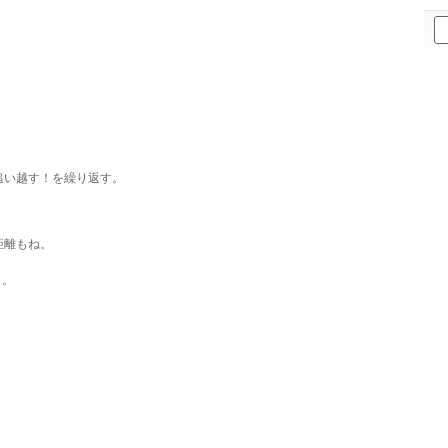
ア
ー
カ
イ
ブ
追い越す！を繰り返す。
距離もね。
・。