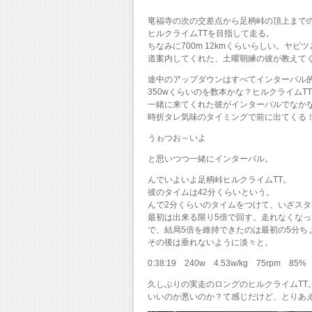
竜福寺の次の交差点から足柄峠の頂上まで
ヒルクライムTTを目指して走る。
ちなみに700m 12kmくらいらしい。ヤ
道案内してくれた、土曜朝練の彼が教えて
途中のアップダウンはすべてインターバル
350wくらいのを数本かな？ヒルクライム
一緒に来てくれた彼がインターバルでなか
時折タレ気味のタイミングで前に出てくる
うゎつお～いよ
と思いつつ一緒にインターバル。
んでいよいよ足柄峠ヒルクライムTT。
彼のタイムは42分くらいという。
んで2分くらいのタイムをつけて、いざスタ
最初は出来る限り5倍で回す。走れなくな
で、結局5倍を維持できたのは最初の5分ちょ
その後は垂れないように淡々と。
0:38:19 240w 4.53w/kg 75rpm 85%
久しぶりの実走のロングのヒルクライムTT
いいのか悪いのか？て感じだけど、とりあ