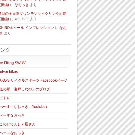
(後編)
に
なおっき
より
度目の全日本マウンテンサイクリングin乗
(後編)
に
konchan
より
OKISOホイール インプレッション
に
なお
き
より
リンク
ke Fitting SWUV
olver bikes
AKO'S サイクルスポーツ Facebookページ
道の駅 瀬戸しなの」のブログ
てトレ
ぺ〜す・なおっき（Youtube）
ぺーすなおっき
このじてんしゃ屋さん
ペースなおっき