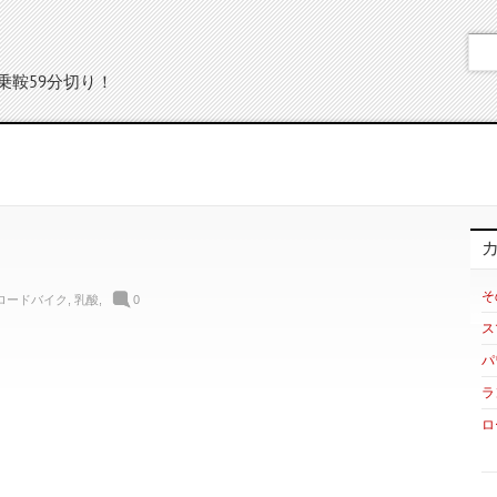
乗鞍59分切り！
そ
ロードバイク
,
乳酸
,
0
ス
パ
ラ
ロ