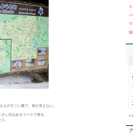
ド
パ
ワ
旧
かもものすごい霧で、前が見えない。
う少し沢山あるコースで帰る。
«
ース。