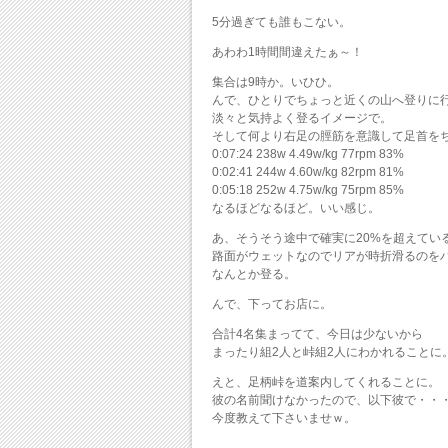
5分過ぎても誰もこない。
あわわ1時間間違えたぁ～！
集合は9時か。いひひ。
んで、ひとりでちょっと近くの山へ登りに
淡々と気持よく登るイメージで。
そして何より右足の脛筋を意識して足首を
0:07:24 238w 4.49w/kg 77rpm 83%
0:02:41 244w 4.60w/kg 82rpm 81%
0:05:18 252w 4.75w/kg 75rpm 85%
なるほどなるほど。いい感じ。
あ、そうそう途中で確実に20%を超えてい
路面がウェットなのでリアが時折滑るのを
なんとか登る。
んで、下ってお店に。
合計4名集まってて、今日は少ないから
まったり組2人と峠組2人にわかれることに
えと、足柄峠を道案内してくれることに。
彼の名前聞けなかったので、以下彼で・・
今度教えて下さいませｗ。