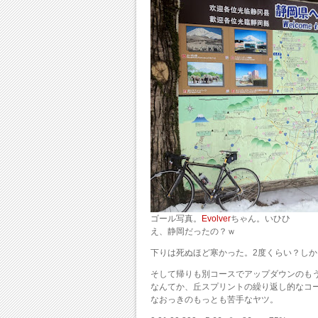
ゴール写真。
Evolver
ちゃん。いひひ
え、静岡だったの？ｗ
下りは死ぬほど寒かった。2度くらい？し
そして帰りも別コースでアップダウンのも
なんてか、丘スプリントの繰り返し的なコ
なおっきのもっとも苦手なヤツ。