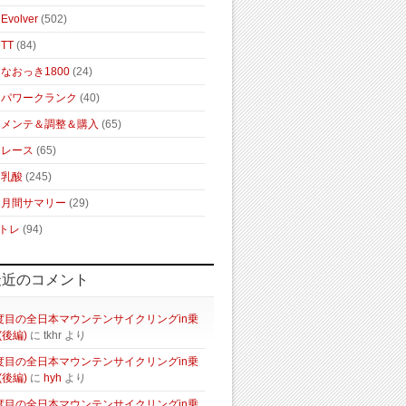
Evolver
(502)
TT
(84)
なおっき1800
(24)
パワークランク
(40)
メンテ＆調整＆購入
(65)
レース
(65)
乳酸
(245)
月間サマリー
(29)
トレ
(94)
最近のコメント
度目の全日本マウンテンサイクリングin乗
(後編)
に
tkhr
より
度目の全日本マウンテンサイクリングin乗
(後編)
に
hyh
より
度目の全日本マウンテンサイクリングin乗