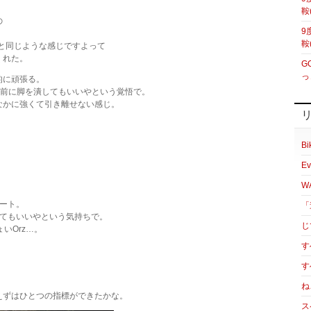
鞍
の
9
鞍
ビツと同じような感じですよって
くれた。
G
っ
的に頑張る。
TT前に脚を潰してもいいやという覚悟で。
なかに強くて引き離せない感じ。
！
Bi
Ev
W
ート。
「
ってもいいやという気持ちで。
じ
いOrz…。
す
す
。
ね
えずはひとつの指標ができたかな。
ス