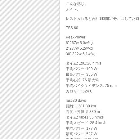
こんな感じ。
ふぅ〜。
レスト入れると合計1時間17分。回してた時
TSS 60
PeakPower
6′ 267w 5.0w/kg
2′ 277w 5.2w/kg
30″ 322w 6.1w/kg
タイム: 1:01:26 h:m:s
平均パワー: 199 W
最高パワー: 355 W
平均心拍: 76 最大%
平均バイクケイデンス: 75 rpm
カロリー: 524 C
last 30 days
距離: 1,381.30 km
高度上昇値: 5,839 m
タイム: 48:41:55 h:m:s
平均スピード: 28.4 km/h
平均パワー: 177 W
最高パワー: 527 W