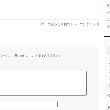
ド
パ
ワ
昨日のよると今朝のトレーニンぐぅ〜
旧
※
りません。
が付いている欄は必須項目です
«