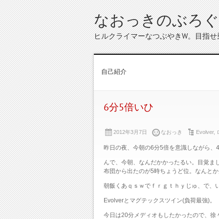
なおっきのぶろぐ
ヒルクライマーなつぶやきW。目指せ
自己紹介
6分5倍いひ
2012年3月7日
なおっき
Evolver
,
昨日の夜、今朝の6分5倍を意識しながら、
んで、今朝、なんだかかったるい。目覚まし
布団から出たのが5時ちょうど位。なんと
朝飯くあｑｓｗでｆｒｇｔｈｙじゅ、で、
Evolverとマグテックスツイン(負荷最強)。
今日は20分メディオもしたかったので、徐