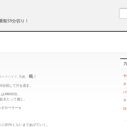
乗鞍59分切り！
そ
ロードバイク
,
乳酸
,
0
ス
40分回して汗を流す。
パ
は4時40分。
か起きたって感じ。
ラ
いざローラーｗ
ロ
々に81%くらいまであげていく。