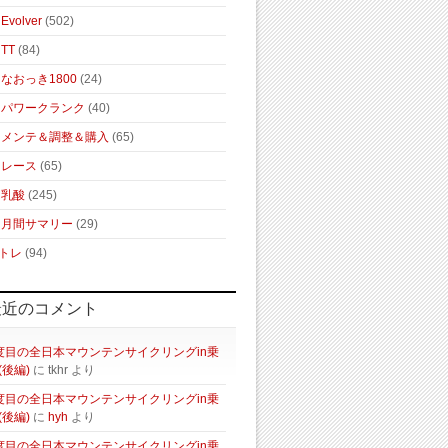
Evolver
(502)
TT
(84)
なおっき1800
(24)
パワークランク
(40)
メンテ＆調整＆購入
(65)
レース
(65)
乳酸
(245)
月間サマリー
(29)
トレ
(94)
最近のコメント
度目の全日本マウンテンサイクリングin乗
(後編)
に
tkhr
より
度目の全日本マウンテンサイクリングin乗
(後編)
に
hyh
より
度目の全日本マウンテンサイクリングin乗