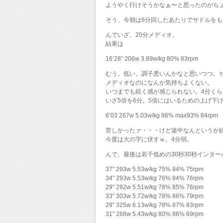
ようやく行けそうかなぁ〜と思ったのがちょ
そう、今朝は6分回したあたりでサドルを
んでいざ、20分メディオ。
結果は
16’28” 206w 3.89w/kg 80% 83rpm
むう。低い。調子悪いんかなと思いつつ。
メディオなのになんか気持ちよくない。
いつまでも続く感が感じられない。4分く
いざ5倍を6分。5倍にはいるための上げ下
6’03 267w 5.03w/kg 86% max93% 84rpm
苦しかったァ・・・けど途中なんというか
今度は大の字に伏すｗ。4分弱。
んで、最後は若干低めの30秒30秒インター
37″ 293w 5.53w/kg 75% 84% 75rpm
34″ 293w 5.53w/kg 76% 84% 76rpm
29″ 292w 5.51w/kg 78% 85% 76rpm
33″ 303w 5.72w/kg 78% 86% 79rpm
29″ 325w 6.13w/kg 78% 87% 83rpm
31″ 288w 5.43w/kg 80% 86% 69rpm