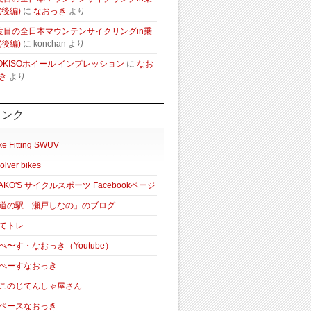
(後編)
に
なおっき
より
度目の全日本マウンテンサイクリングin乗
(後編)
に
konchan
より
OKISOホイール インプレッション
に
なお
き
より
リンク
ke Fitting SWUV
olver bikes
AKO'S サイクルスポーツ Facebookページ
道の駅 瀬戸しなの」のブログ
てトレ
ぺ〜す・なおっき（Youtube）
ぺーすなおっき
このじてんしゃ屋さん
ペースなおっき