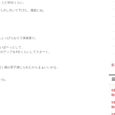
うど30分くらい。
もう少し引いて下げた。微妙にね。
ちょっぴりおりて体操座り。
らいぼーっとして、
げのアップを4分くらいしてスタート。
筋
続く感が若干感じられたからまぁいいかな。
バル。
9
鞍
9
鞍
9