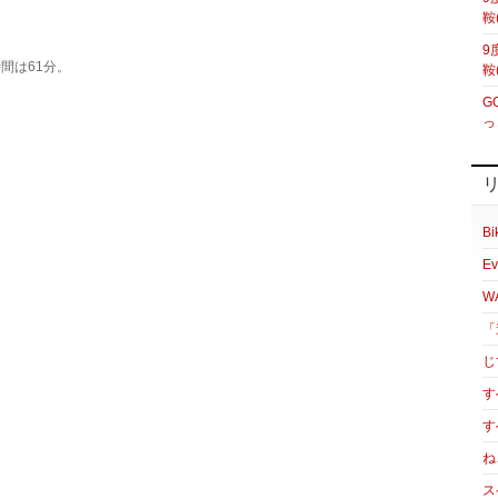
鞍
9
間は61分。
鞍
G
っ
Bi
Ev
W
「
じ
す
す
ね
ス