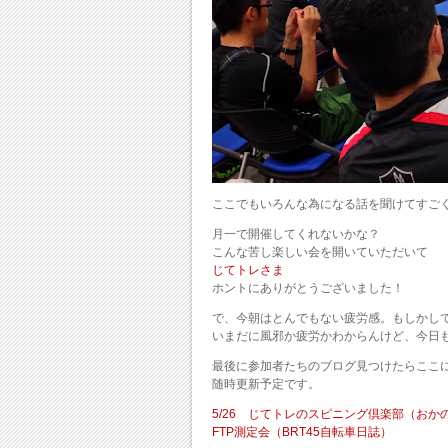
ここでもいろんな為になる話を聞けてすご
月一で開催してくれないかな？
こんな苦し楽しい会を開いていただいて
じてトレさま
ホントにありがとうございました！
で、今朝はとんでもない疲労感。もしかし
いまだに風邪か疲労かわからんけど、今日
最後に参加者たちのブログ見つけたらここ
随時更新予定です。
5/26 じてトレのスピニング倶楽部（おか
FTP測定会（BRT45自転車日誌）