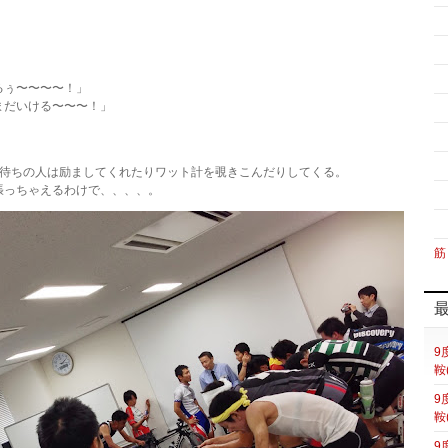
るぅ〜〜〜〜！」
まだいける〜〜〜！」
、待ちの人は励ましてくれたりワット計を覗きこんだりしてくる。
張っちゃえるわけで、、、、。
筋
9
鞍
9
鞍
9