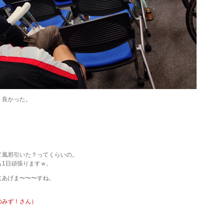
く良かった。
て風邪引いた？ってくらいの。
も1日頑張りますｗ。
にあげま〜〜〜すね。
のみず！さん）