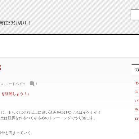
乗鞍59分切り！
部
そ
ス
,
ロードバイク
,
1
ス
Ｐを計測しよう！』
パ
ラ
同じ、もしくはそれ以上に追い込みを掛けなければイケナイ！
金土は皿脚を作るべくゆるめのトレーニングでやり過ごす。
ロ
気合も高まっていく。