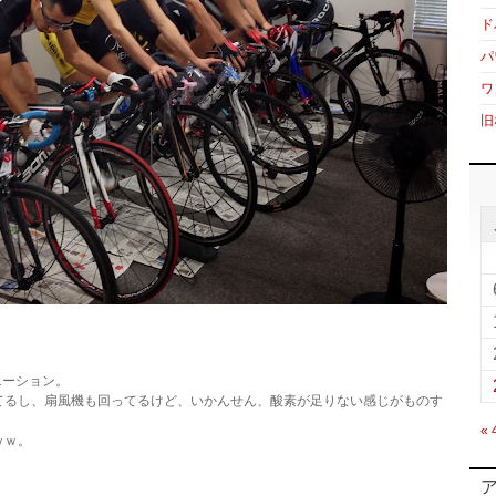
ド
パ
ワ
旧
エーション。
てるし、扇風機も回ってるけど、いかんせん、酸素が足りない感じがものす
«
ｗｗ。