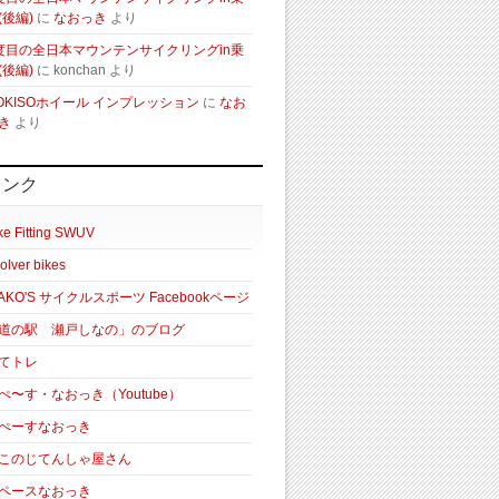
(後編)
に
なおっき
より
度目の全日本マウンテンサイクリングin乗
(後編)
に
konchan
より
OKISOホイール インプレッション
に
なお
き
より
リンク
ke Fitting SWUV
olver bikes
AKO'S サイクルスポーツ Facebookページ
道の駅 瀬戸しなの」のブログ
てトレ
ぺ〜す・なおっき（Youtube）
ぺーすなおっき
このじてんしゃ屋さん
ペースなおっき