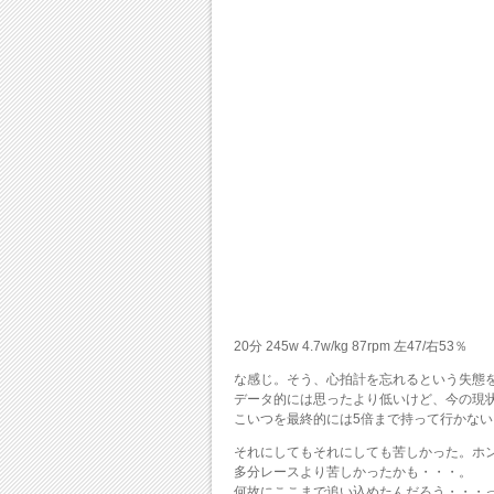
20分 245w 4.7w/kg 87rpm 左47/右53％
な感じ。そう、心拍計を忘れるという失態
データ的には思ったより低いけど、今の現
こいつを最終的には5倍まで持って行かない
それにしてもそれにしても苦しかった。ホ
多分レースより苦しかったかも・・・。
何故にここまで追い込めたんだろう・・・