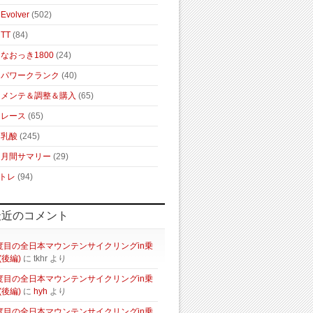
Evolver
(502)
TT
(84)
なおっき1800
(24)
パワークランク
(40)
メンテ＆調整＆購入
(65)
レース
(65)
乳酸
(245)
月間サマリー
(29)
トレ
(94)
最近のコメント
度目の全日本マウンテンサイクリングin乗
(後編)
に
tkhr
より
度目の全日本マウンテンサイクリングin乗
(後編)
に
hyh
より
度目の全日本マウンテンサイクリングin乗