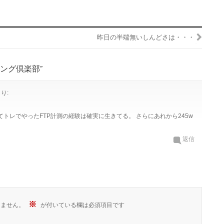
昨日の半端無いしんどさは・・・
ピニング倶楽部”
り:
じてトレでやったFTP計測の経験は確実に生きてる。 さらにあれから245w
返信
※
りません。
が付いている欄は必須項目です