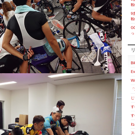
鞍
9
鞍
G
っ
Bi
Ev
W
「
じ
す
す
ね
ス