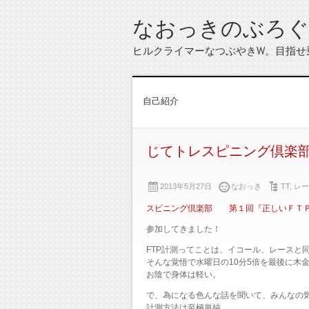
なおっきのぶろぐ
ヒルクライマーなつぶやきW。目指せ
自己紹介
じてトレスピニング倶楽
2013年5月27日
なおっき
TT
,
レー
スピニング倶楽部 第１回『正しいＦＴ
参加してきました！
FTP計測ってことは、イコール、レースと
そんな覚悟で水曜日の10分5倍を最後に木
お陰で身体は軽い。
で、為になる色んな話を聞いて、みんなの
計測方法は至極単純