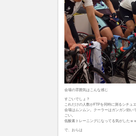
会場の雰囲気はこんな感じ
すごいでしょ？
これだけの人数がFTPを同時に測るシチュ
会場はムンムン。クーラーはガンガン効い
ごい。
低酸素トレーニングになってる気がしたｗ
で、おらは