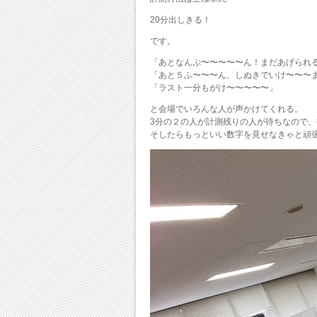
20分出しきる！
です。
「あとなんぷ〜〜〜〜〜ん！まだあげられ
「あと５ふ〜〜〜ん、しぬきでいけ〜〜〜
「ラスト一分もがけ〜〜〜〜〜」
と会場でいろんな人が声かけてくれる。
3分の２の人が計測残りの人が待ちなので
そしたらもっといい数字を見せなきゃと頑