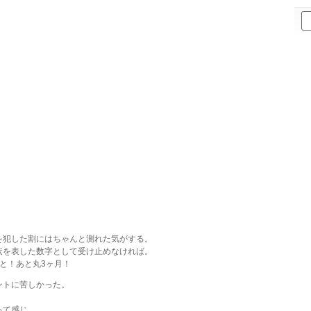
ア
ー
カ
イ
ブ
を犯した割にはちゃんと測れた気がする。
状を表した数字として受け止めなければ。
と！あと丸3ヶ月！
ントに苦しかった。
って感じ。