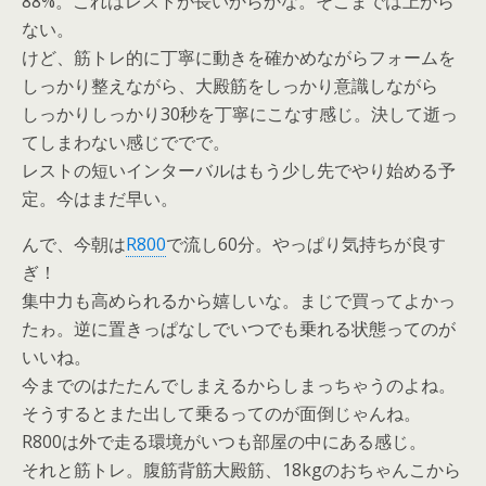
88%。これはレストが長いからかな。そこまでは上がら
ない。
けど、筋トレ的に丁寧に動きを確かめながらフォームを
しっかり整えながら、大殿筋をしっかり意識しながら
しっかりしっかり30秒を丁寧にこなす感じ。決して逝っ
てしまわない感じででで。
レストの短いインターバルはもう少し先でやり始める予
定。今はまだ早い。
んで、今朝は
R800
で流し60分。やっぱり気持ちが良す
ぎ！
集中力も高められるから嬉しいな。まじで買ってよかっ
たゎ。逆に置きっぱなしでいつでも乗れる状態ってのが
いいね。
今までのはたたんでしまえるからしまっちゃうのよね。
そうするとまた出して乗るってのが面倒じゃんね。
R800は外で走る環境がいつも部屋の中にある感じ。
それと筋トレ。腹筋背筋大殿筋、18kgのおちゃんこから